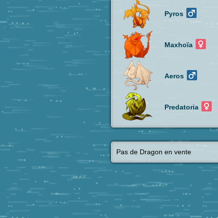
Pyros
Maxhoïa
Aeros
Predatoria
Pas de Dragon en vente