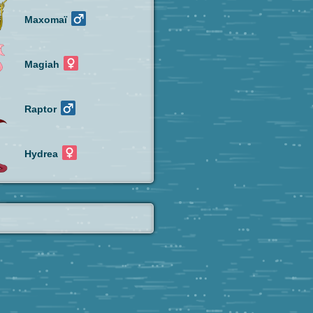
Maxomaï
Magiah
Raptor
Hydrea