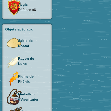
Aegis
Défense x6
Objets spéciaux
Sable de
Noctal
Rayon de
Lune
Plume de
Phénix
Médaillon
d'Aventurier