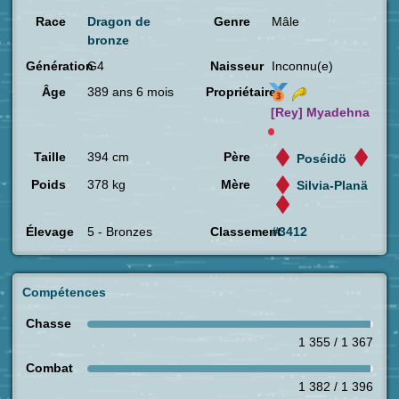
Race
Dragon de
Genre
Mâle
bronze
Génération
G4
Naisseur
Inconnu(e)
Âge
389 ans 6 mois
Propriétaire
[Rey]
Myadehna
Taille
394 cm
Père
Poséidö
Poids
378 kg
Mère
Silvia-Planä
Élevage
5 - Bronzes
Classement
#3412
Compétences
Chasse
1 355 / 1 367
Combat
1 382 / 1 396