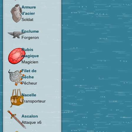
Armure
d'acier
Soldat
Enclume
Forgeron
Rubis
magique
Magicien
Filet de
pêche
Pêcheur
Nacelle
Transporteur
Ascalon
Attaque x6