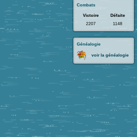
Combats
Victoire
Défaite
2207
1148
Généalogie
voir la généalogie