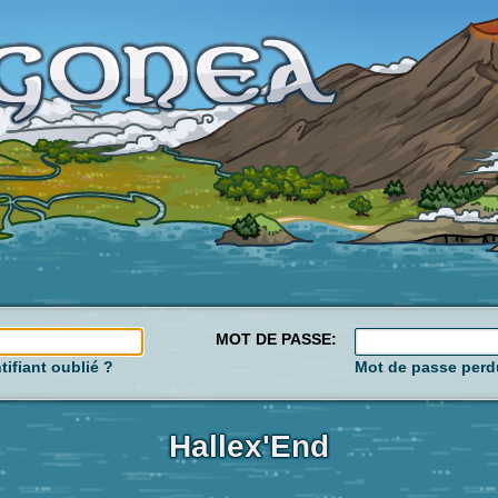
MOT DE PASSE:
tifiant oublié ?
Mot de passe perd
Hallex'End