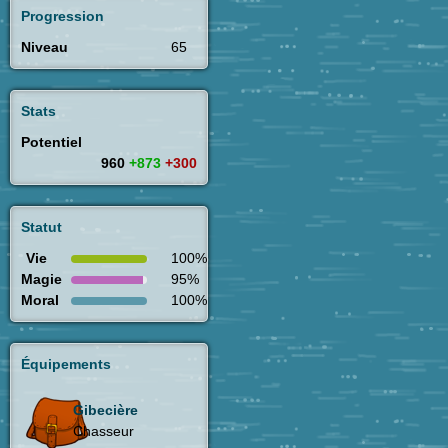
Progression
Niveau
65
Stats
Potentiel
960
+873
+300
Statut
Vie
100%
Magie
95%
Moral
100%
Équipements
Gibecière
Chasseur