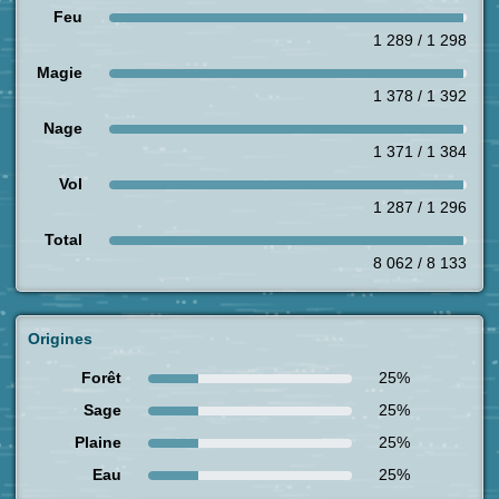
Feu
1 289 / 1 298
Magie
1 378 / 1 392
Nage
1 371 / 1 384
Vol
1 287 / 1 296
Total
8 062 / 8 133
Origines
Forêt
25%
Sage
25%
Plaine
25%
Eau
25%