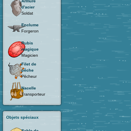
Armure
d'acier
Soldat
Enclume
Forgeron
Rubis
magique
Magicien
Filet de
pêche
Pêcheur
Nacelle
Transporteur
Objets spéciaux
Sable de