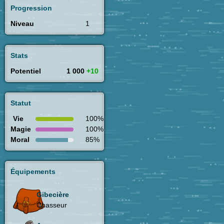
Progression
Niveau
1
Stats
Potentiel
1 000
+10
Statut
Vie
100%
Magie
100%
Moral
85%
Équipements
Gibecière
Chasseur