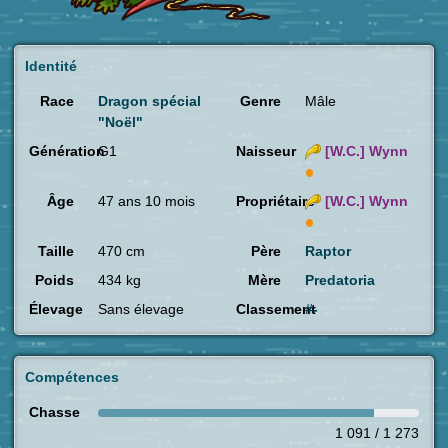
Identité
Race
Dragon spécial
Genre
Mâle
"Noël"
Génération
G1
Naisseur
[W.C.]
Wynn
Âge
47 ans 10 mois
Propriétaire
[W.C.]
Wynn
Taille
470 cm
Père
Raptor
Poids
434 kg
Mère
Predatoria
Élevage
Sans élevage
Classement
#-
Compétences
Chasse
1 091 / 1 273