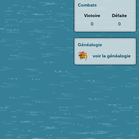
Combats
Victoire
Défaite
0
0
Généalogie
voir la généalogie