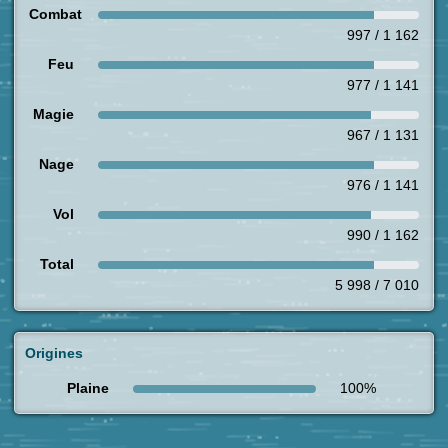
Combat
997 / 1 162
Feu
977 / 1 141
Magie
967 / 1 131
Nage
976 / 1 141
Vol
990 / 1 162
Total
5 998 / 7 010
Origines
Plaine
100%