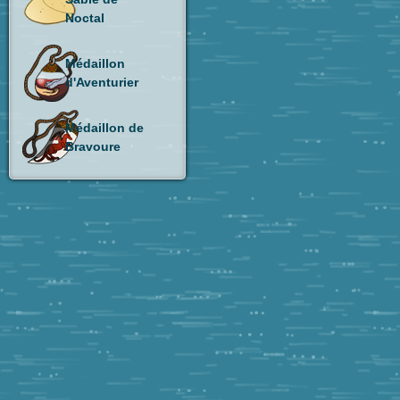
Noctal
Médaillon
d'Aventurier
Médaillon de
Bravoure