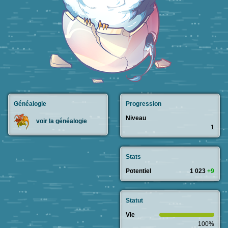
Généalogie
Progression
Niveau
voir la généalogie
1
Stats
Potentiel
1 023
+9
Statut
Vie
100%