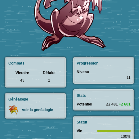
Combats
Progression
Niveau
Victoire
Défaite
11
43
2
Stats
Généalogie
Potentiel
22 481
+2 601
voir la généalogie
Statut
Vie
100%