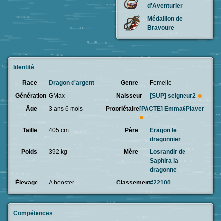
d'Aventurier
Médaillon de
Bravoure
Identité
Race
Dragon d'argent
Genre
Femelle
Génération
GMax
Naisseur
[SUP]
seigneur2
Âge
3 ans 6 mois
Propriétaire
[PACTE]
Emma6Player
Taille
405 cm
Père
Eragon le
dragonnier
Poids
392 kg
Mère
Losrandir de
Saphira la
dragonne
Élevage
A booster
Classement
#22100
Compétences