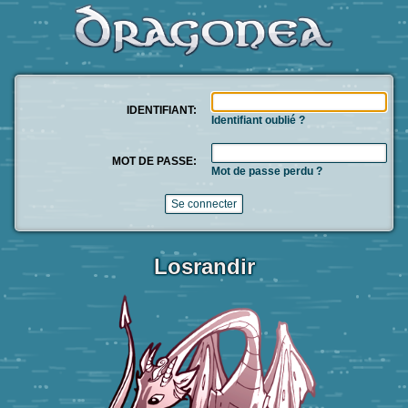
IDENTIFIANT:
Identifiant oublié ?
MOT DE PASSE:
Mot de passe perdu ?
Losrandir