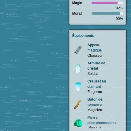
Magie
82%
Moral
90%
Équipements
Appeau
magique
Chasseur
Armure de
cristal
Soldat
Creuset en
diamant
Forgeron
Bâton de
tonnerre
Magicien
Pierre
phosphorescente
Pêcheur