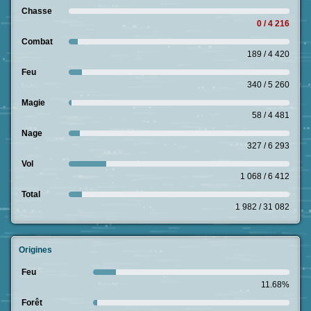
Chasse
0 / 4 216
Combat
189 / 4 420
Feu
340 / 5 260
Magie
58 / 4 481
Nage
327 / 6 293
Vol
1 068 / 6 412
Total
1 982 / 31 082
Origines
Feu
11.68%
Forêt