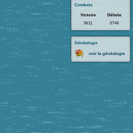
Combats
Victoire
Défaite
3611
3746
Généalogie
voir la généalogie