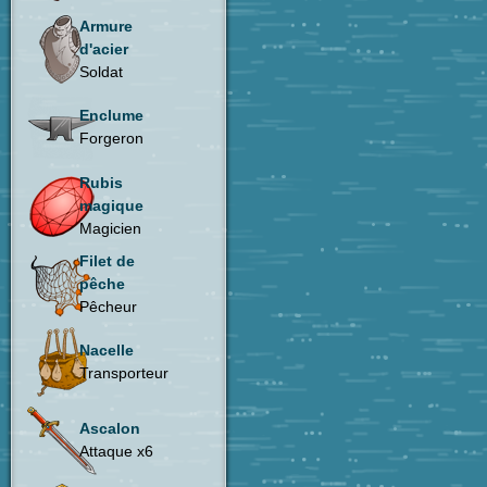
Armure
d'acier
Soldat
Enclume
Forgeron
Rubis
magique
Magicien
Filet de
pêche
Pêcheur
Nacelle
Transporteur
Ascalon
Attaque x6