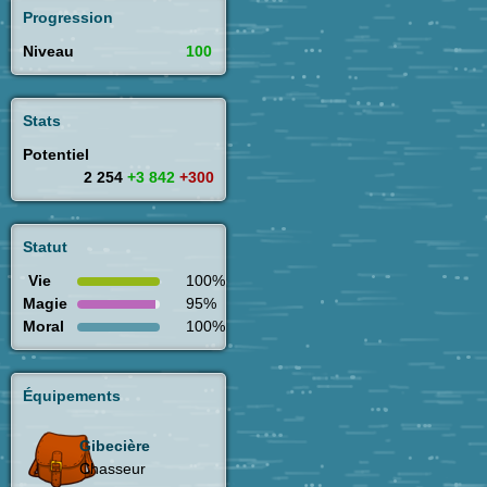
Progression
Niveau
100
Stats
Potentiel
2 254
+3 842
+300
Statut
Vie
100%
Magie
95%
Moral
100%
Équipements
Gibecière
Chasseur