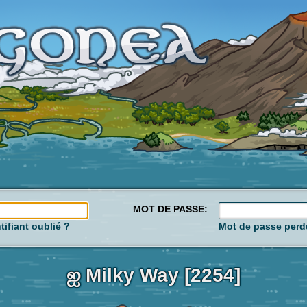
MOT DE PASSE:
tifiant oublié ?
Mot de passe perd
ஐ Milky Way [2254]