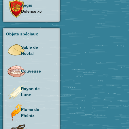
Aegis
Défense x6
Objets spéciaux
Sable de
Noctal
Couveuse
Rayon de
Lune
Plume de
Phénix