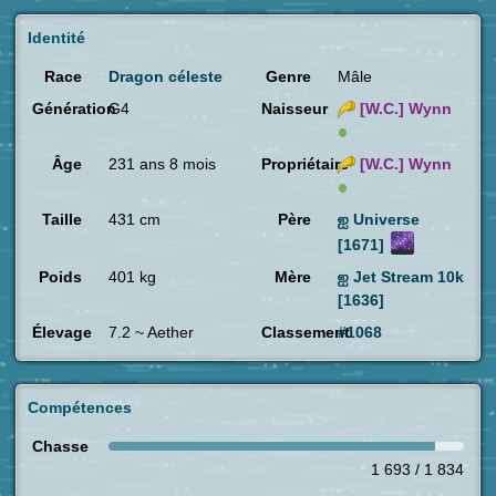
Identité
Race
Dragon céleste
Genre
Mâle
Génération
G4
Naisseur
[W.C.]
Wynn
Âge
231 ans 8 mois
Propriétaire
[W.C.]
Wynn
Taille
431 cm
Père
ஐ Universe
[1671]
Poids
401 kg
Mère
ஐ Jet Stream 10k
[1636]
Élevage
7.2 ~ Aether
Classement
#1068
Compétences
Chasse
1 693 / 1 834