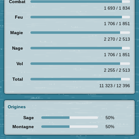
Combat
1 693 / 1 834
Feu
1 706 / 1 851
Magie
2 270 / 2 513
Nage
1 706 / 1 851
Vol
2 255 / 2 513
Total
11 323 / 12 396
Origines
Sage
50%
Montagne
50%