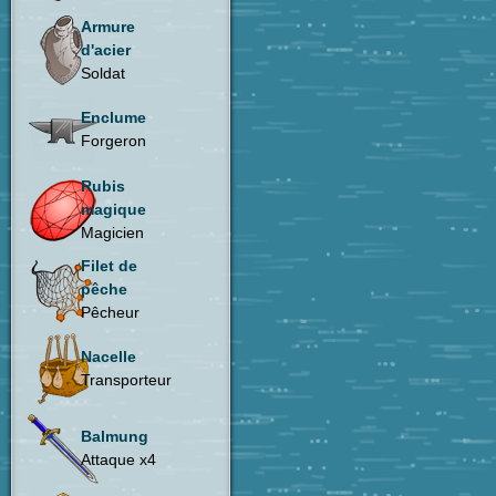
Armure
d'acier
Soldat
Enclume
Forgeron
Rubis
magique
Magicien
Filet de
pêche
Pêcheur
Nacelle
Transporteur
Balmung
Attaque x4