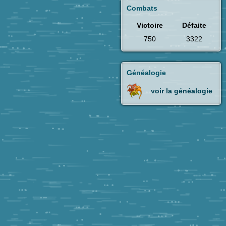
Combats
Victoire
Défaite
750
3322
Généalogie
voir la généalogie