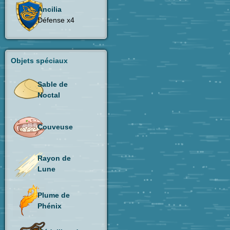
Ancilia
Défense x4
Objets spéciaux
Sable de
Noctal
Couveuse
Rayon de
Lune
Plume de
Phénix