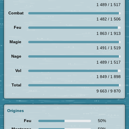
1 489 / 1 517
Combat
1 482 / 1 506
Feu
1 863 / 1 913
Magie
1 491 / 1 519
Nage
1 489 / 1 517
Vol
1 849 / 1 898
Total
9 663 / 9 870
Origines
Feu
50%