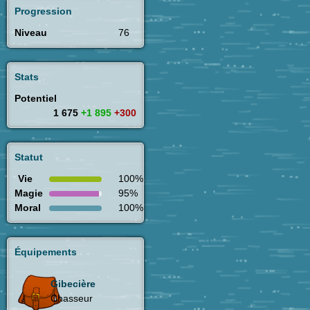
Progression
Niveau
76
Stats
Potentiel
1 675
+1 895
+300
Statut
Vie
100%
Magie
95%
Moral
100%
Équipements
Gibecière
Chasseur