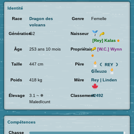
Identité
Race
Dragon des
Genre
Femelle
volcans
Génération
G2
Naisseur
[Rey]
Kalas
Âge
253 ans 10 mois
Propriétaire
[W.C.]
Wynn
Taille
447 cm
Père
☾ REY ☽
₲ⅰⅼκuzɑ
Poids
418 kg
Mère
Rey | Linden
Élevage
3.1 ~ ✵
Classement
#2492
Maledīcunt
Compétences
Chasse