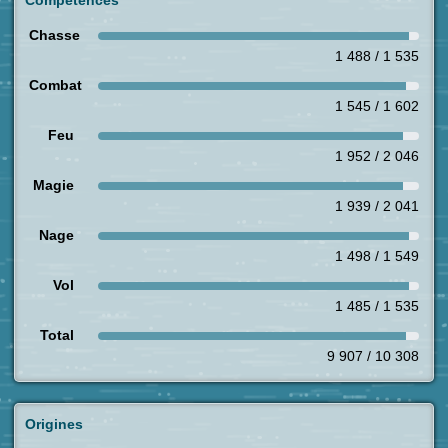
Compétences
Chasse
1 488 / 1 535
Combat
1 545 / 1 602
Feu
1 952 / 2 046
Magie
1 939 / 2 041
Nage
1 498 / 1 549
Vol
1 485 / 1 535
Total
9 907 / 10 308
Origines