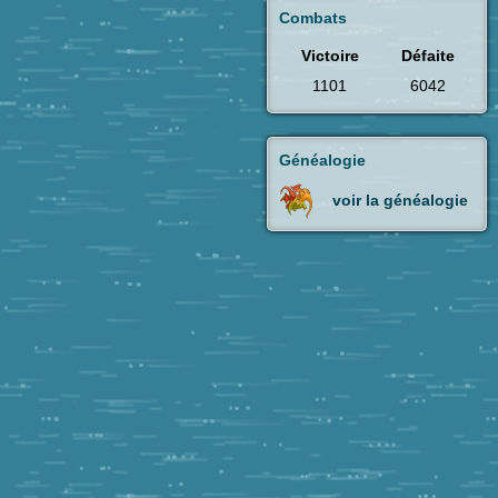
Combats
Victoire
Défaite
1101
6042
Généalogie
voir la généalogie