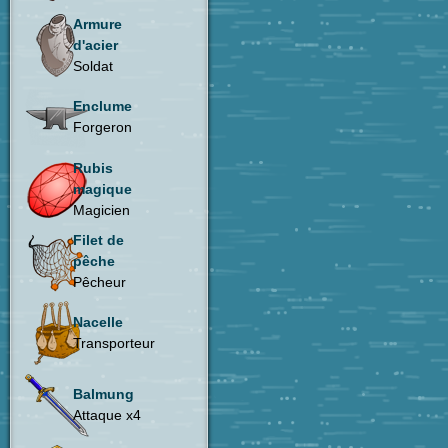
Armure
d'acier
Soldat
Enclume
Forgeron
Rubis
magique
Magicien
Filet de
pêche
Pêcheur
Nacelle
Transporteur
Balmung
Attaque x4