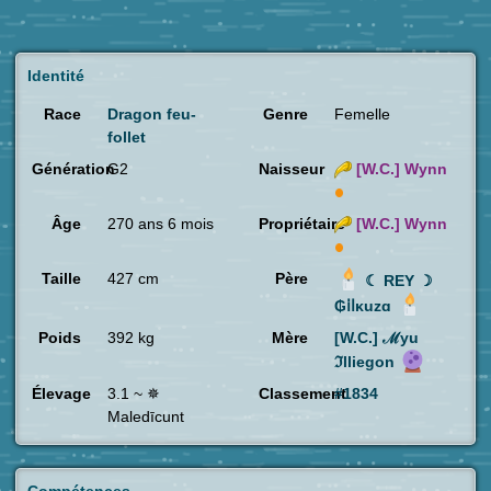
Identité
Race
Dragon feu-
Genre
Femelle
follet
Génération
G2
Naisseur
[W.C.]
Wynn
Âge
270 ans 6 mois
Propriétaire
[W.C.]
Wynn
Taille
427 cm
Père
☾ REY ☽
₲ⅰⅼκuzɑ
Poids
392 kg
Mère
[W.C.] ℳyu
ℑlliegon
Élevage
3.1 ~ ✵
Classement
#1834
Maledīcunt