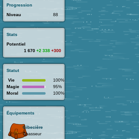
Progression
Niveau
88
Stats
Potentiel
1 670
+2 338
+300
Statut
Vie
100%
Magie
95%
Moral
100%
Équipements
Gibecière
Chasseur