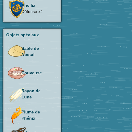
Ancilia
Défense x4
Objets spéciaux
Sable de
Noctal
Couveuse
Rayon de
Lune
Plume de
Phénix