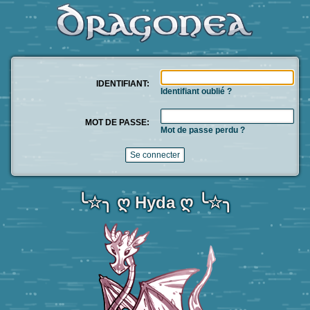
IDENTIFIANT:
Identifiant oublié ?
MOT DE PASSE:
Mot de passe perdu ?
╰☆╮ ღ Hyda ღ ╰☆╮