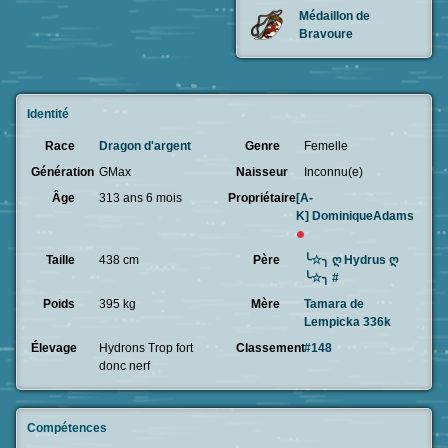
Médaillon de
Bravoure
Identité
Race
Dragon d'argent
Genre
Femelle
Génération
GMax
Naisseur
Inconnu(e)
Âge
313 ans 6 mois
Propriétaire
[A-
K]
DominiqueAdams
Taille
438 cm
Père
╰☆╮ ღ Hydrus ღ
╰☆╮ #
Poids
395 kg
Mère
Tamara de
Lempicka 336k
Élevage
Hydrons Trop fort
Classement
#148
donc nerf
Compétences