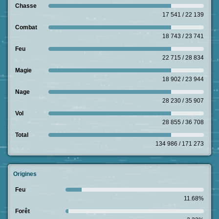
Chasse
17 541 / 22 139
Combat
18 743 / 23 741
Feu
22 715 / 28 834
Magie
18 902 / 23 944
Nage
28 230 / 35 907
Vol
28 855 / 36 708
Total
134 986 / 171 273
Origines
Feu
11.68%
Forêt