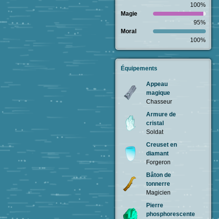
100%
Magie
95%
Moral
100%
Équipements
Appeau
magique
Chasseur
Armure de
cristal
Soldat
Creuset en
diamant
Forgeron
Bâton de
tonnerre
Magicien
Pierre
phosphorescente