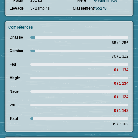
Poids
201 kg
Mère
✤ Fushimi G6
Élevage
3- Bambins
Classement
#65178
Compétences
Chasse
65 / 1 256
Combat
70 / 1 312
Feu
0 / 1 134
Magie
0 / 1 134
Nage
0 / 1 124
Vol
0 / 1 142
Total
135 / 7 102