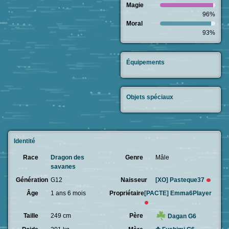
Magie
96%
Moral
93%
Équipements
Objets spéciaux
Identité
Race
Dragon des
Genre
Mâle
savanes
Génération
G12
Naisseur
[XO]
Pasteque37
Âge
1 ans 6 mois
Propriétaire
[PACTE]
Emma6Player
Taille
249 cm
Père
Dagan G6