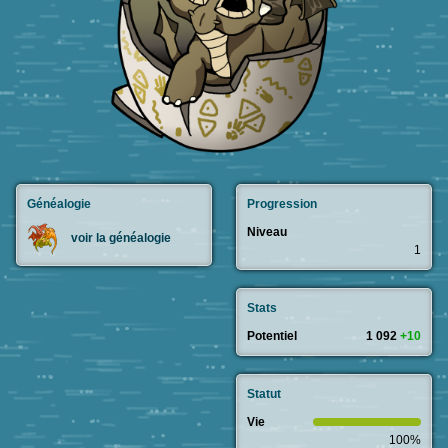
Généalogie
Progression
Niveau
voir la généalogie
1
Stats
Potentiel
1 092
+10
Statut
Vie
100%