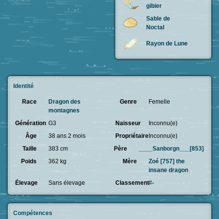
gibier
Sable de
Noctal
Rayon de Lune
Identité
Race
Dragon des
Genre
Femelle
montagnes
Génération
G3
Naisseur
Inconnu(e)
Âge
38 ans 2 mois
Propriétaire
Inconnu(e)
Taille
383 cm
Père
____Sanborgn___[853]
Poids
362 kg
Mère
Zoé [757] the
insane dragon
Élevage
Sans élevage
Classement
#-
Compétences