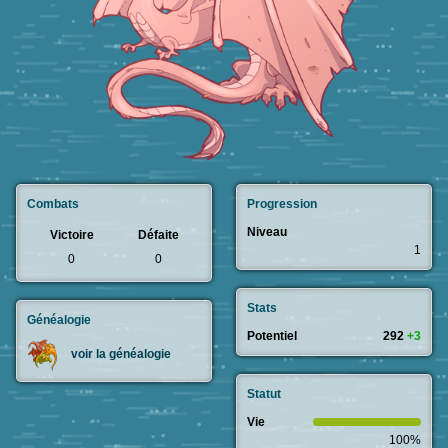
Combats
Progression
Niveau
Victoire
Défaite
1
0
0
Stats
Généalogie
Potentiel
292
+3
voir la généalogie
Statut
Vie
100%