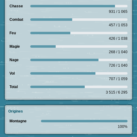
Chasse
931 / 1 065
Combat
457 / 1 053
Feu
426 / 1 038
Magie
268 / 1 040
Nage
726 / 1 040
Vol
707 / 1 059
Total
3 515 / 6 295
Origines
Montagne
100%