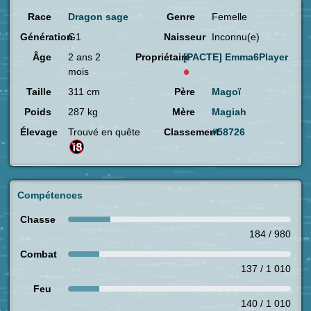
Race
Dragon sage
Genre
Femelle
Génération
G1
Naisseur
Inconnu(e)
Âge
2 ans 2
Propriétaire
[PACTE]
Emma6Player
mois
Taille
311 cm
Père
Magoï
Poids
287 kg
Mère
Magiah
Élevage
Trouvé en quête
Classement
#58726
Compétences
Chasse
184 / 980
Combat
137 / 1 010
Feu
140 / 1 010