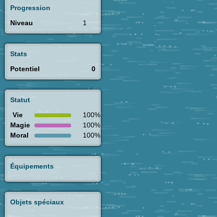
Progression
Niveau
1
Stats
Potentiel
0
Statut
Vie
100%
Magie
100%
Moral
100%
Équipements
Objets spéciaux