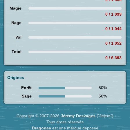
Magie
0 / 1 099
Nage
0 / 1 044
Vol
0 / 1 052
Total
0 / 6 393
Origines
Forêt
50%
Sage
50%
Copyright © 2007-2026
Jérémy Desvages
("Jejem")
Tous droits réservés
Dragonea
est une marque déposée