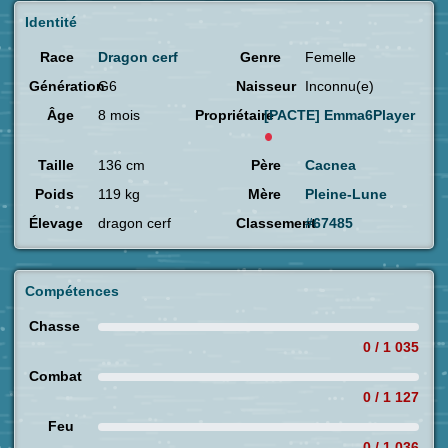
Identité
Race
Dragon cerf
Genre
Femelle
Génération
G6
Naisseur
Inconnu(e)
Âge
8 mois
Propriétaire
[PACTE]
Emma6Player
Taille
136 cm
Père
Cacnea
Poids
119 kg
Mère
Pleine-Lune
Élevage
dragon cerf
Classement
#67485
Compétences
Chasse
0 / 1 035
Combat
0 / 1 127
Feu
0 / 1 036