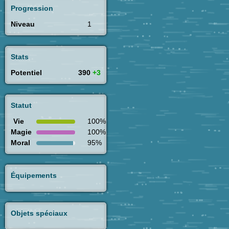
Progression
Niveau
1
Stats
Potentiel
390
+3
Statut
Vie
100%
Magie
100%
Moral
95%
Équipements
Objets spéciaux