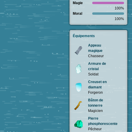
Magie
100%
Moral
100%
Équipements
Appeau
magique
Chasseur
Armure de
cristal
Soldat
Creuset en
diamant
Forgeron
Bâton de
tonnerre
Magicien
Pierre
phosphorescente
Pêcheur