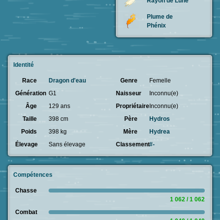
Rayon de Lune
Plume de
Phénix
Identité
Race
Dragon d'eau
Genre
Femelle
Génération
G1
Naisseur
Inconnu(e)
Âge
129 ans
Propriétaire
Inconnu(e)
Taille
398 cm
Père
Hydros
Poids
398 kg
Mère
Hydrea
Élevage
Sans élevage
Classement
#-
Compétences
Chasse
1 062 / 1 062
Combat