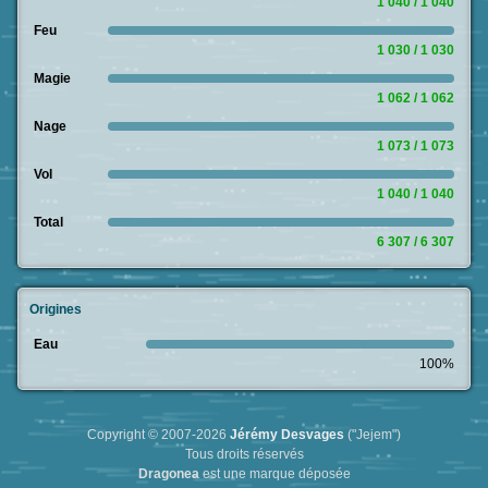
1 040 / 1 040
Feu
1 030 / 1 030
Magie
1 062 / 1 062
Nage
1 073 / 1 073
Vol
1 040 / 1 040
Total
6 307 / 6 307
Origines
Eau
100%
Copyright © 2007-2026
Jérémy Desvages
("Jejem")
Tous droits réservés
Dragonea
est une marque déposée