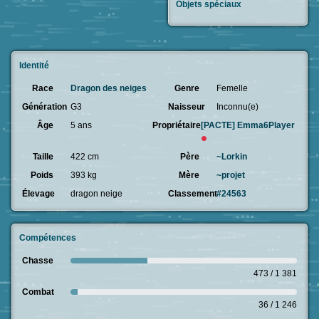
Objets spéciaux
Identité
Race
Dragon des neiges
Genre
Femelle
Génération
G3
Naisseur
Inconnu(e)
Âge
5 ans
Propriétaire
[PACTE]
Emma6Player
Taille
422 cm
Père
~Lorkin
Poids
393 kg
Mère
~projet
Élevage
dragon neige
Classement
#24563
Compétences
Chasse
473 / 1 381
Combat
36 / 1 246