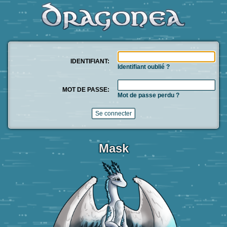
IDENTIFIANT:
Identifiant oublié ?
MOT DE PASSE:
Mot de passe perdu ?
Mask