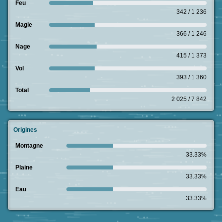
Feu
342 / 1 236
Magie
366 / 1 246
Nage
415 / 1 373
Vol
393 / 1 360
Total
2 025 / 7 842
Origines
Montagne
33.33%
Plaine
33.33%
Eau
33.33%