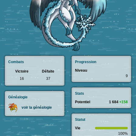
Combats
Progression
Niveau
Victoire
Défaite
9
16
37
Stats
Généalogie
Potentiel
1 684
+158
voir la généalogie
Statut
Vie
100%