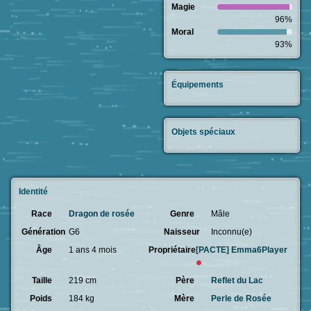
Magie
96%
Moral
93%
Équipements
Objets spéciaux
Identité
Race
Dragon de rosée
Genre
Mâle
Génération
G6
Naisseur
Inconnu(e)
Âge
1 ans 4 mois
Propriétaire
[PACTE]
Emma6Player
Taille
219 cm
Père
Reflet du Lac
Poids
184 kg
Mère
Perle de Rosée