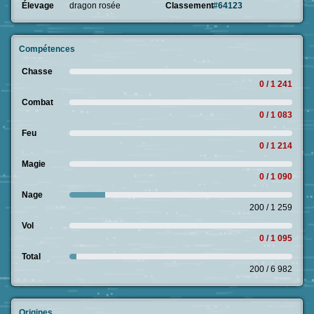
Élevage
dragon rosée
Classement
#64123
Compétences
Chasse
0 / 1 241
Combat
0 / 1 083
Feu
0 / 1 214
Magie
0 / 1 090
Nage
200 / 1 259
Vol
0 / 1 095
Total
200 / 6 982
Origines