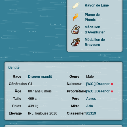
Rayon de Lune
Plume de
Phénix
Médaillon
d'Aventurier
Médaillon de
Bravoure
Identité
Race
Dragon maudit
Genre
Mâle
Génération
G1
Naisseur
[W.C.]
Draenor
Âge
807 ans 8 mois
Propriétaire
[W.C.]
Draenor
Taille
469 cm
Père
Aeros
Poids
439 kg
Mère
Aria
Élevage
IRL Toulouse 2016
Classement
#1319