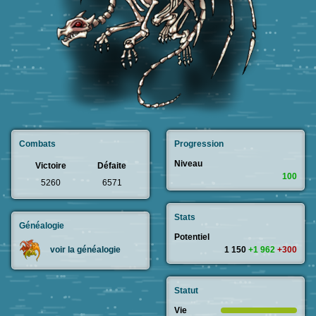
Combats
Progression
Niveau
Victoire
Défaite
100
5260
6571
Stats
Généalogie
Potentiel
1 150
+1 962
+300
voir la généalogie
Statut
Vie