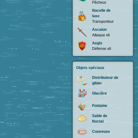
Pêcheur
Nacelle de
luxe
Transporteur
Ascalon
Attaque x6
Aegis
Défense x6
Objets spéciaux
Distributeur de
gibier
Glacière
Fontaine
Sable de
Noctal
Couveuse