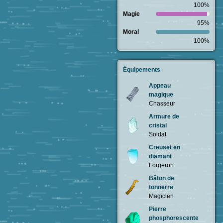
100%
Magie
95%
Moral
100%
Équipements
Appeau
magique
Chasseur
Armure de
cristal
Soldat
Creuset en
diamant
Forgeron
Bâton de
tonnerre
Magicien
Pierre
phosphorescente