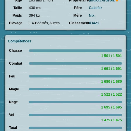
Âge
205 ans 2 mois
Propriétaire
[mulot]
Ardeola
Taille
430 cm
Père
Calcifer
Poids
394 kg
Mère
Nix
Élevage
1.4-Boostés, Autres
Classement
#3421
Compétences
Chasse
1 501 / 1 501
Combat
1 691 / 1 691
Feu
1 680 / 1 680
Magie
1 522 / 1 522
Nage
1 695 / 1 695
Vol
1 475 / 1 475
Total