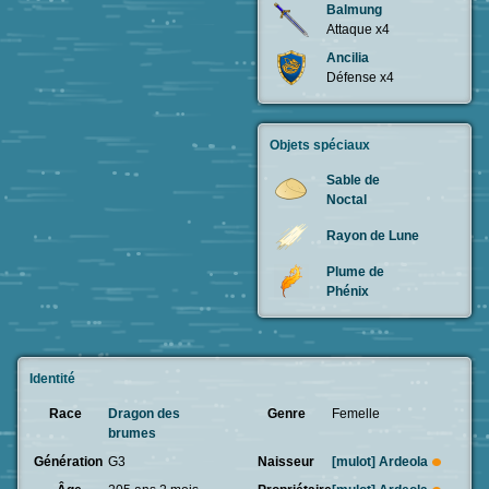
Balmung
Attaque x4
Ancilia
Défense x4
Objets spéciaux
Sable de
Noctal
Rayon de Lune
Plume de
Phénix
Identité
Race
Dragon des
Genre
Femelle
brumes
Génération
G3
Naisseur
[mulot]
Ardeola