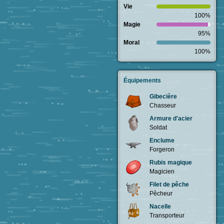
Vie
100%
Magie
95%
Moral
100%
Équipements
Gibecière
Chasseur
Armure d'acier
Soldat
Enclume
Forgeron
Rubis magique
Magicien
Filet de pêche
Pêcheur
Nacelle
Transporteur