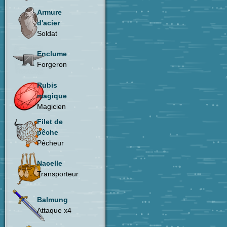
Armure
d'acier
Soldat
Enclume
Forgeron
Rubis
magique
Magicien
Filet de
pêche
Pêcheur
Nacelle
Transporteur
Balmung
Attaque x4