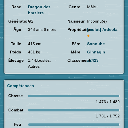
Race
Dragon des
Genre
Mâle
brasiers
Génération
G2
Naisseur
Inconnu(e)
Âge
348 ans 6 mois
Propriétaire
[mulot]
Ardeola
Taille
415 cm
Père
Sonouhe
Poids
431 kg
Mère
Ginnagin
Élevage
1.4-Boostés,
Classement
#2423
Autres
Compétences
Chasse
1 476 / 1 489
Combat
1 731 / 1 752
Feu