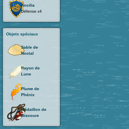
Ancilia
Défense x4
Objets spéciaux
Sable de
Noctal
Rayon de
Lune
Plume de
Phénix
Médaillon de
Bravoure