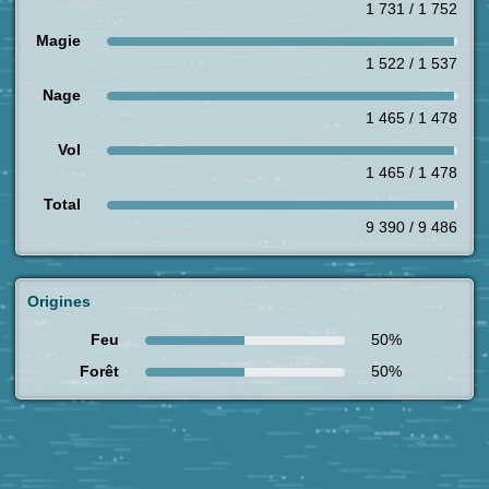
1 731 / 1 752
Magie
1 522 / 1 537
Nage
1 465 / 1 478
Vol
1 465 / 1 478
Total
9 390 / 9 486
Origines
Feu
50%
Forêt
50%