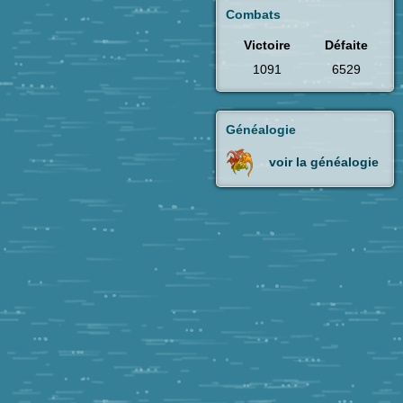
Combats
Victoire
Défaite
1091
6529
Généalogie
voir la généalogie