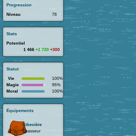
Progression
Niveau
78
Stats
Potentiel
1 466
+1 720
+300
Statut
Vie
100%
Magie
95%
Moral
100%
Équipements
Gibecière
Chasseur