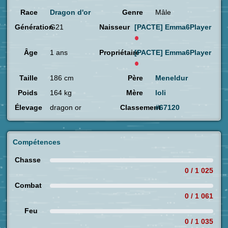
Race
Dragon d'or
Genre
Mâle
Génération
G21
Naisseur
[PACTE]
Emma6Player
Âge
1 ans
Propriétaire
[PACTE]
Emma6Player
Taille
186 cm
Père
Meneldur
Poids
164 kg
Mère
loli
Élevage
dragon or
Classement
#67120
Compétences
Chasse
0 / 1 025
Combat
0 / 1 061
Feu
0 / 1 035