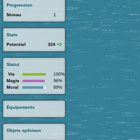
Progression
Niveau
1
Stats
Potentiel
324
+3
Statut
Vie
100%
Magie
96%
Moral
89%
Équipements
Objets spéciaux