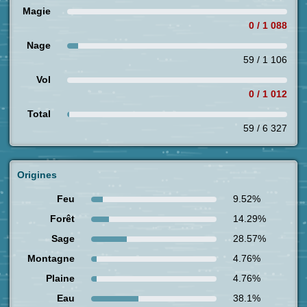
Magie
0 / 1 088
Nage
59 / 1 106
Vol
0 / 1 012
Total
59 / 6 327
Origines
Feu
9.52%
Forêt
14.29%
Sage
28.57%
Montagne
4.76%
Plaine
4.76%
Eau
38.1%