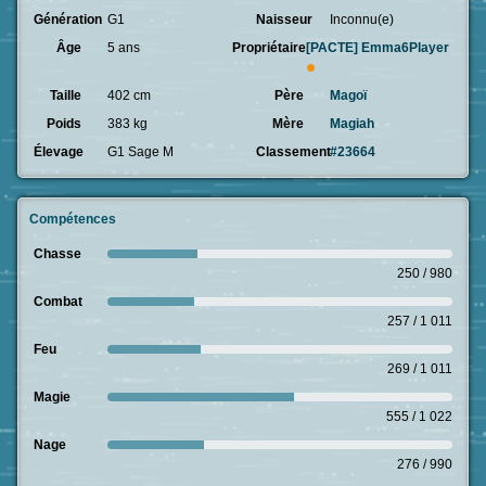
Génération
G1
Naisseur
Inconnu(e)
Âge
5 ans
Propriétaire
[PACTE]
Emma6Player
Taille
402 cm
Père
Magoï
Poids
383 kg
Mère
Magiah
Élevage
G1 Sage M
Classement
#23664
Compétences
Chasse
250 / 980
Combat
257 / 1 011
Feu
269 / 1 011
Magie
555 / 1 022
Nage
276 / 990