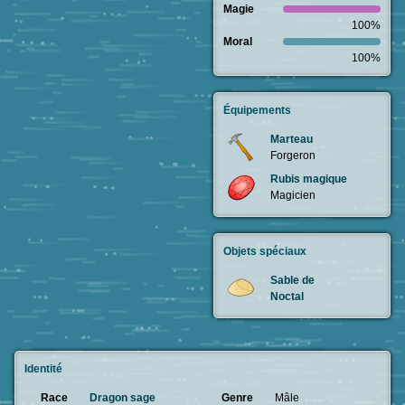
Magie
100%
Moral
100%
Équipements
Marteau
Forgeron
Rubis magique
Magicien
Objets spéciaux
Sable de
Noctal
Identité
Race
Dragon sage
Genre
Mâle