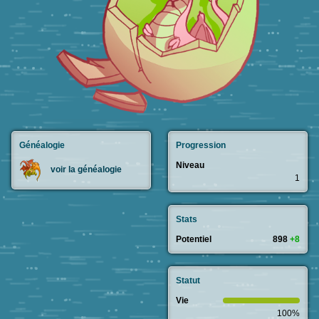
Généalogie
Progression
Niveau
voir la généalogie
1
Stats
Potentiel
898
+8
Statut
Vie
100%