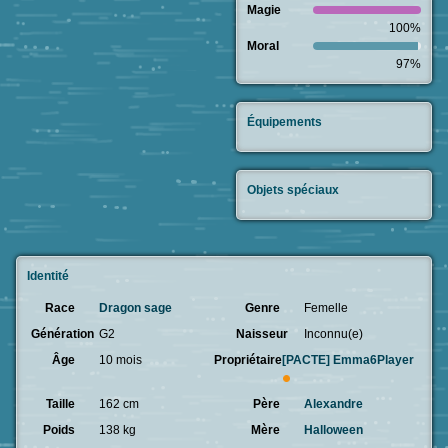
Magie
100%
Moral
97%
Équipements
Objets spéciaux
Identité
Race
Dragon sage
Genre
Femelle
Génération
G2
Naisseur
Inconnu(e)
Âge
10 mois
Propriétaire
[PACTE]
Emma6Player
Taille
162 cm
Père
Alexandre
Poids
138 kg
Mère
Halloween