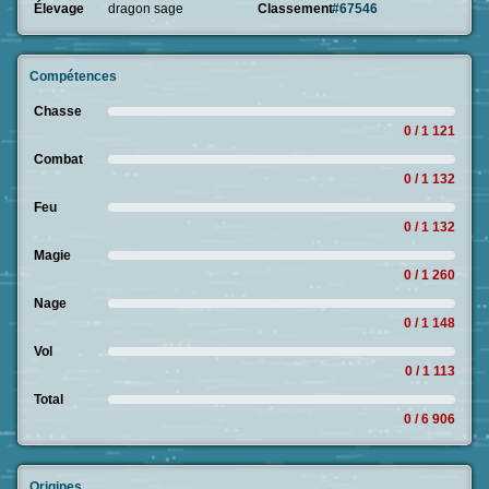
Élevage
dragon sage
Classement
#67546
Compétences
Chasse
0 / 1 121
Combat
0 / 1 132
Feu
0 / 1 132
Magie
0 / 1 260
Nage
0 / 1 148
Vol
0 / 1 113
Total
0 / 6 906
Origines