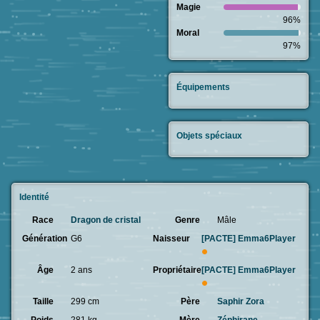
Magie
96%
Moral
97%
Équipements
Objets spéciaux
Identité
Race
Dragon de cristal
Genre
Mâle
Génération
G6
Naisseur
[PACTE]
Emma6Player
Âge
2 ans
Propriétaire
[PACTE]
Emma6Player
Taille
299 cm
Père
Saphir Zora