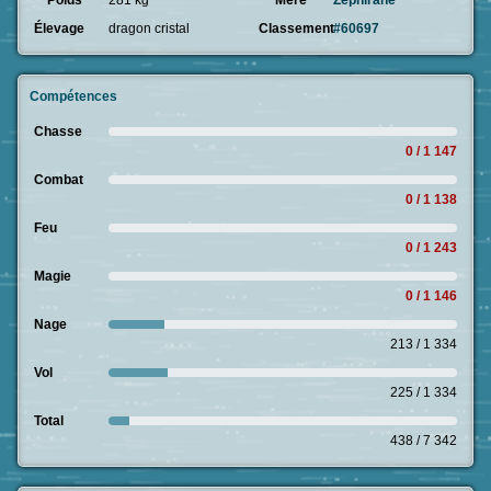
Poids
281 kg
Mère
Zéphirane
Élevage
dragon cristal
Classement
#60697
Compétences
Chasse
0 / 1 147
Combat
0 / 1 138
Feu
0 / 1 243
Magie
0 / 1 146
Nage
213 / 1 334
Vol
225 / 1 334
Total
438 / 7 342