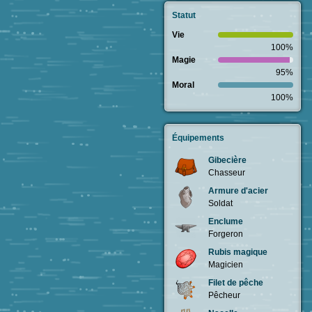
Statut
Vie
100%
Magie
95%
Moral
100%
Équipements
Gibecière
Chasseur
Armure d'acier
Soldat
Enclume
Forgeron
Rubis magique
Magicien
Filet de pêche
Pêcheur