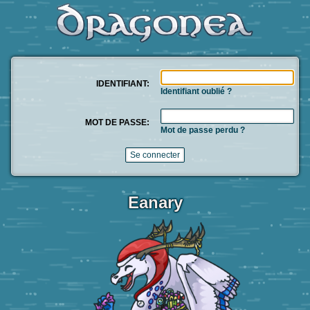
IDENTIFIANT:
Identifiant oublié ?
MOT DE PASSE:
Mot de passe perdu ?
Eanary