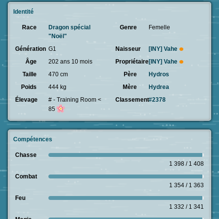
Identité
Race
Dragon spécial
Genre
Femelle
"Noël"
Génération
G1
Naisseur
[INY]
Vahe
Âge
202 ans 10 mois
Propriétaire
[INY]
Vahe
Taille
470 cm
Père
Hydros
Poids
444 kg
Mère
Hydrea
Élevage
# - Training Room <
Classement
#2378
85
Compétences
Chasse
1 398 / 1 408
Combat
1 354 / 1 363
Feu
1 332 / 1 341