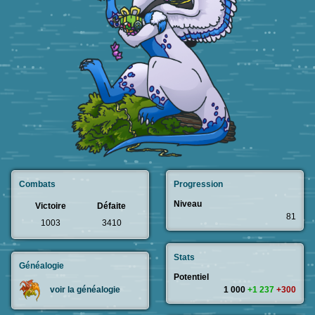
Combats
Progression
Niveau
Victoire
Défaite
81
1003
3410
Stats
Généalogie
Potentiel
1 000
+1 237
+300
voir la généalogie