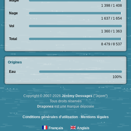
Magie
1 398 / 1 408
Nage
1 637 / 1 654
Vol
1 360 / 1 363
Total
8 479 / 8 537
Origines
Eau
100%
Copyright © 2007-2026
Jérémy Desvages
("Jejem")
Tous droits réservés
Dragonea
est une marque déposée
Conditions générales d'utilisation
-
Mentions légales
Français
Anglais