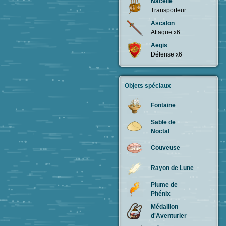
Nacelle
Transporteur
Ascalon
Attaque x6
Aegis
Défense x6
Objets spéciaux
Fontaine
Sable de
Noctal
Couveuse
Rayon de Lune
Plume de
Phénix
Médaillon
d'Aventurier