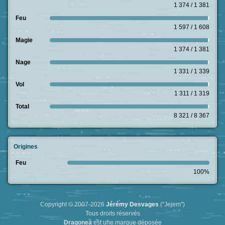
1 374 / 1 381
Feu
1 597 / 1 608
Magie
1 374 / 1 381
Nage
1 331 / 1 339
Vol
1 311 / 1 319
Total
8 321 / 8 367
Origines
Feu
100%
Copyright © 2007-2026
Jérémy Desvages
("Jejem")
Tous droits réservés
Dragonea
est une marque déposée