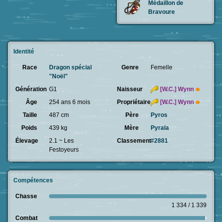
Médaillon de
Bravoure
Identité
Race
Dragon spécial
Genre
Femelle
"Noël"
Génération
G1
Naisseur
[W.C.]
Wynn
Âge
254 ans 6 mois
Propriétaire
[W.C.]
Wynn
Taille
487 cm
Père
Pyros
Poids
439 kg
Mère
Pyrala
Élevage
2.1 ~ Les
Classement
#2881
Festoyeurs
Compétences
Chasse
1 334 / 1 339
Combat