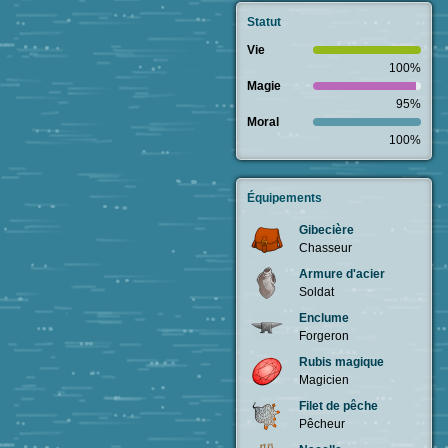
Statut
Vie
100%
Magie
95%
Moral
100%
Équipements
Gibecière
Chasseur
Armure d'acier
Soldat
Enclume
Forgeron
Rubis magique
Magicien
Filet de pêche
Pêcheur