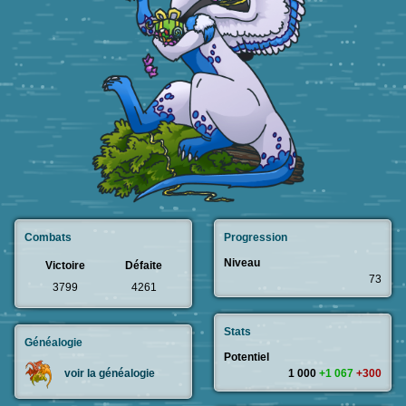
Combats
Progression
Niveau
Victoire
Défaite
73
3799
4261
Stats
Généalogie
Potentiel
1 000
+1 067
+300
voir la généalogie