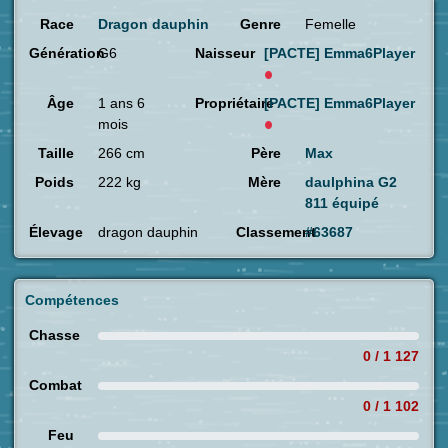
Race
Dragon dauphin
Genre
Femelle
Génération
G6
Naisseur
[PACTE]
Emma6Player
Âge
1 ans 6
Propriétaire
[PACTE]
Emma6Player
mois
Taille
266 cm
Père
Max
Poids
222 kg
Mère
daulphina G2
811 équipé
Élevage
dragon dauphin
Classement
#63687
Compétences
Chasse
0 / 1 127
Combat
0 / 1 102
Feu