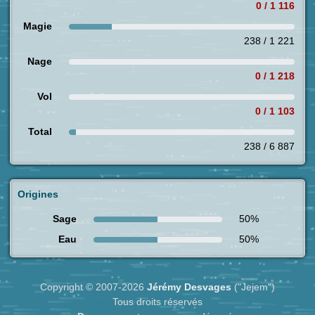
0 / 1 116
Magie
238 / 1 221
Nage
0 / 1 218
Vol
0 / 1 103
Total
238 / 6 887
Origines
Sage
50%
Eau
50%
Copyright © 2007-2026
Jérémy Desvages
("Jejem")
Tous droits réservés