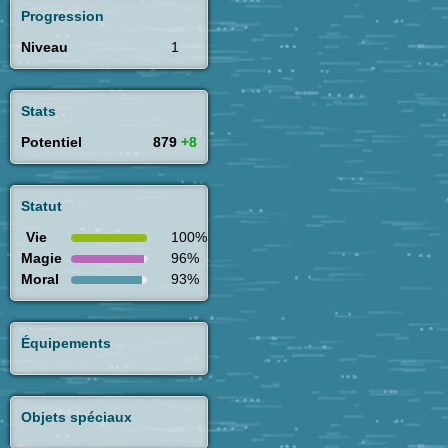
Progression
Niveau
1
Stats
Potentiel
879
+8
Statut
Vie
100%
Magie
96%
Moral
93%
Équipements
Objets spéciaux