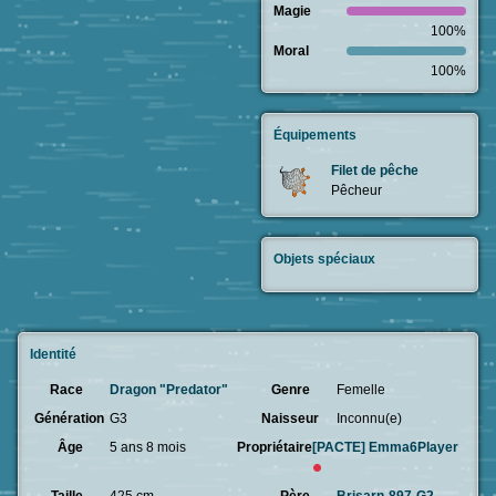
Magie
100%
Moral
100%
Équipements
Filet de pêche
Pêcheur
Objets spéciaux
Identité
Race
Dragon "Predator"
Genre
Femelle
Génération
G3
Naisseur
Inconnu(e)
Âge
5 ans 8 mois
Propriétaire
[PACTE]
Emma6Player