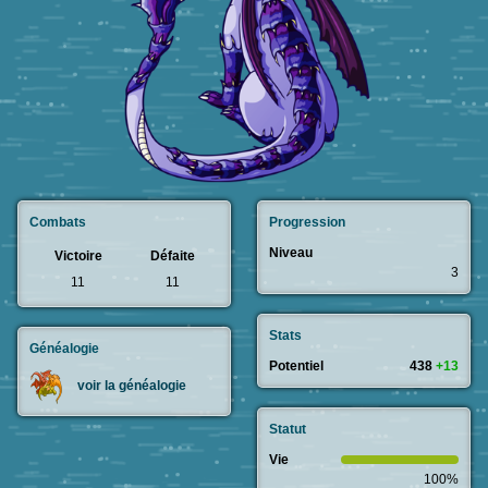
Combats
Progression
Niveau
Victoire
Défaite
3
11
11
Stats
Généalogie
Potentiel
438
+13
voir la généalogie
Statut
Vie
100%