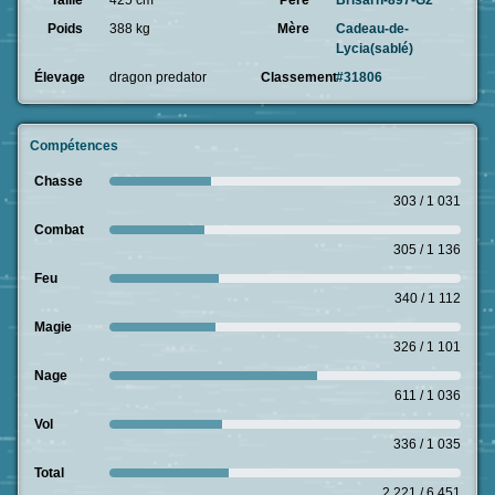
Taille
425 cm
Père
Brisarn-897-G2
Poids
388 kg
Mère
Cadeau-de-
Lycia(sablé)
Élevage
dragon predator
Classement
#31806
Compétences
Chasse
303 / 1 031
Combat
305 / 1 136
Feu
340 / 1 112
Magie
326 / 1 101
Nage
611 / 1 036
Vol
336 / 1 035
Total
2 221 / 6 451