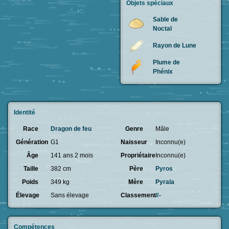
Objets spéciaux
Sable de
Noctal
Rayon de Lune
Plume de
Phénix
Identité
Race
Dragon de feu
Genre
Mâle
Génération
G1
Naisseur
Inconnu(e)
Âge
141 ans 2 mois
Propriétaire
Inconnu(e)
Taille
382 cm
Père
Pyros
Poids
349 kg
Mère
Pyrala
Élevage
Sans élevage
Classement
#-
Compétences