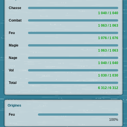
Chasse
1 040 / 1 040
Combat
1 063 / 1 063
Feu
1 076 / 1 076
Magie
1 063 / 1 063
Nage
1 040 / 1 040
Vol
1 030 / 1 030
Total
6 312 / 6 312
Origines
Feu
100%