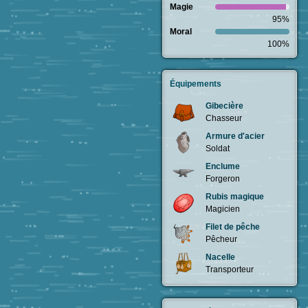
Magie
95%
Moral
100%
Équipements
Gibecière
Chasseur
Armure d'acier
Soldat
Enclume
Forgeron
Rubis magique
Magicien
Filet de pêche
Pêcheur
Nacelle
Transporteur