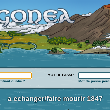
MOT DE PASSE:
tifiant oublié ?
Mot de passe perd
a echanger/faire mourir 1847