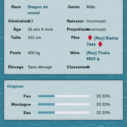
Race
Dragon de
Genre
Mâle
cristal
Génération
G3
Naisseur
Inconnu(e)
Âge
26 ans 4 mois
Propriétaire
Inconnu(e)
Taille
422 cm
Père
[Rey] Bipbip
7944
Poids
400 kg
Mère
[Rey] Thalia
8923 ψ
Élevage
Sans élevage
Classement
#-
Origines
Feu
33.33%
Montagne
33.33%
Eau
33.33%