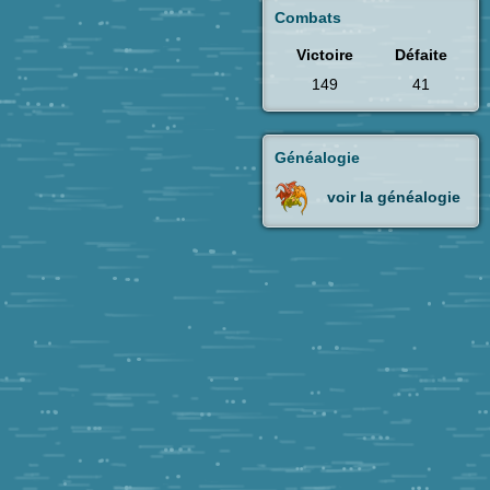
Combats
Victoire
Défaite
149
41
Généalogie
voir la généalogie