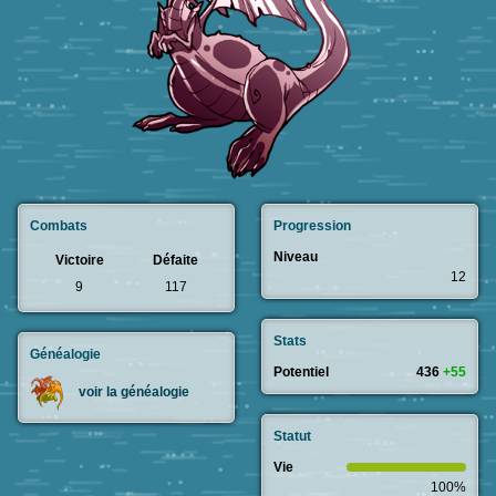
Combats
Progression
Niveau
Victoire
Défaite
12
9
117
Stats
Généalogie
Potentiel
436
+55
voir la généalogie
Statut
Vie
100%