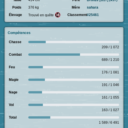
Taille
414 cm
Père
Bronze [G17] (437)
Poids
376 kg
Mère
sahara
Élevage
Classement
#25461
Trouvé en quête
Compétences
Chasse
209 / 1 072
Combat
689 / 1 210
Feu
176 / 1 081
Magie
191 / 1 046
Nage
161 / 1 055
Vol
163 / 1 027
Total
1 589 / 6 491