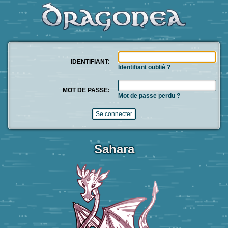
IDENTIFIANT:
Identifiant oublié ?
MOT DE PASSE:
Mot de passe perdu ?
Sahara