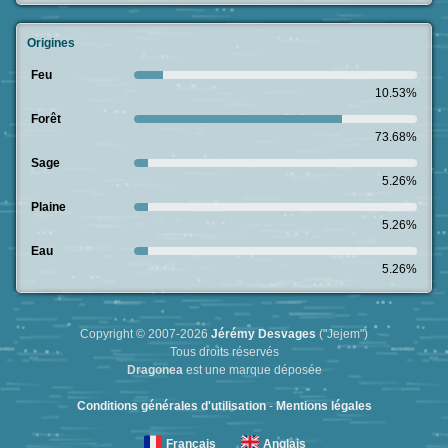
Origines
Feu
10.53%
Forêt
73.68%
Sage
5.26%
Plaine
5.26%
Eau
5.26%
Copyright © 2007-2026
Jérémy Desvages
("Jejem")
Tous droits réservés
Dragonea
est une marque déposée
Conditions générales d'utilisation
-
Mentions légales
Français
Anglais