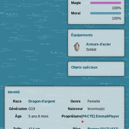
Magie
100%
Moral
100%
Équipements
Armure d'acier
Soldat
Objets spéciaux
Identité
Race
Dragon d'argent
Genre
Femelle
Génération
G19
Naisseur
Inconnu(e)
Âge
5 ans 8 mois
Propriétaire
[PACTE]
Emma6Player