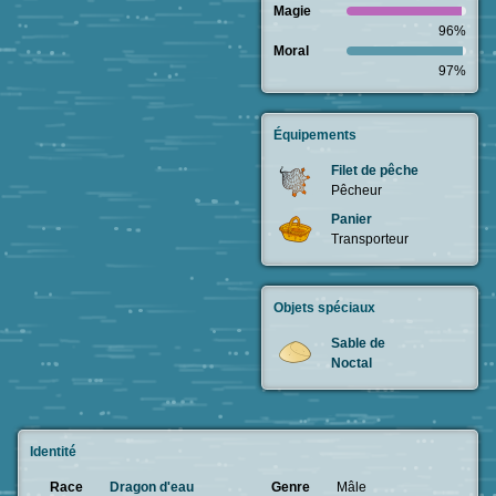
Magie
96%
Moral
97%
Équipements
Filet de pêche
Pêcheur
Panier
Transporteur
Objets spéciaux
Sable de
Noctal
Identité
Race
Dragon d'eau
Genre
Mâle