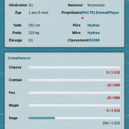
Génération
G1
Naisseur
Inconnu(e)
Âge
1 ans 8 mois
Propriétaire
[PACTE]
Emma6Player
Taille
252 cm
Père
Hydros
Poids
233 kg
Mère
Hydrea
Élevage
G1
Classement
#63388
Compétences
Chasse
0 / 1 010
Combat
-10 / 990
Feu
-20 / 980
Magie
0 / 1 010
Nage
294 / 1 020