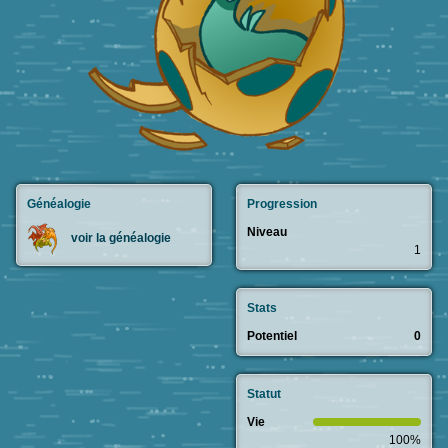
Généalogie
Progression
Niveau
voir la généalogie
1
Stats
Potentiel
0
Statut
Vie
100%