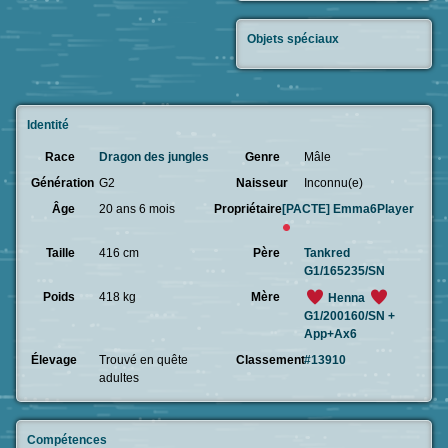
Objets spéciaux
Identité
Race
Dragon des jungles
Genre
Mâle
Génération
G2
Naisseur
Inconnu(e)
Âge
20 ans 6 mois
Propriétaire
[PACTE]
Emma6Player
Taille
416 cm
Père
Tankred
G1/165235/SN
Poids
418 kg
Mère
Henna
G1/200160/SN +
App+Ax6
Élevage
Trouvé en quête
Classement
#13910
adultes
Compétences