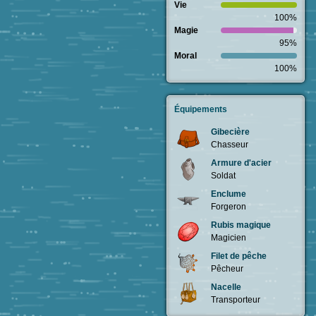
Vie
100%
Magie
95%
Moral
100%
Équipements
Gibecière
Chasseur
Armure d'acier
Soldat
Enclume
Forgeron
Rubis magique
Magicien
Filet de pêche
Pêcheur
Nacelle
Transporteur