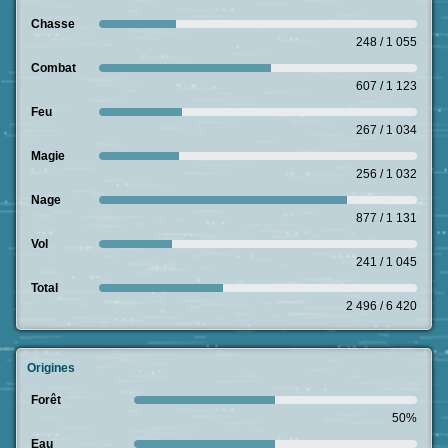
Chasse
248 / 1 055
Combat
607 / 1 123
Feu
267 / 1 034
Magie
256 / 1 032
Nage
877 / 1 131
Vol
241 / 1 045
Total
2 496 / 6 420
Origines
Forêt
50%
Eau