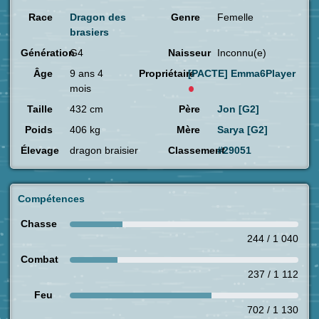
Race
Dragon des
Genre
Femelle
brasiers
Génération
G4
Naisseur
Inconnu(e)
Âge
9 ans 4
Propriétaire
[PACTE]
Emma6Player
mois
Taille
432 cm
Père
Jon [G2]
Poids
406 kg
Mère
Sarya [G2]
Élevage
dragon braisier
Classement
#29051
Compétences
Chasse
244 / 1 040
Combat
237 / 1 112
Feu
702 / 1 130