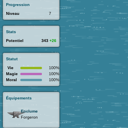
Progression
Niveau
7
Stats
Potentiel
343
+26
Statut
Vie
100%
Magie
100%
Moral
100%
Équipements
Enclume
Forgeron