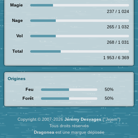
Magie
237 / 1 024
Nage
265 / 1 032
Vol
268 / 1 031
Total
1 953 / 6 369
Origines
Feu
50%
Forêt
50%
Copyright © 2007-2026
Jérémy Desvages
("Jejem")
Tous droits réservés
Dragonea
est une marque déposée