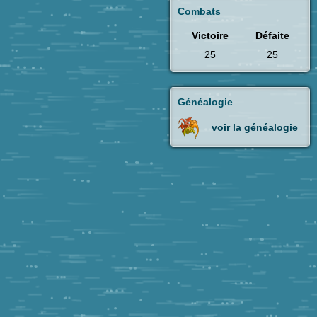
Combats
Victoire
Défaite
25
25
Généalogie
voir la généalogie