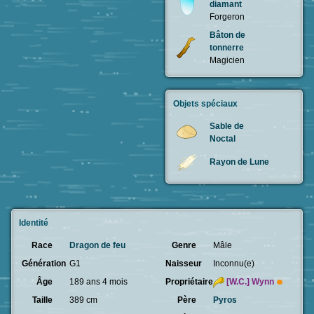
diamant
Forgeron
Bâton de
tonnerre
Magicien
Objets spéciaux
Sable de
Noctal
Rayon de Lune
Identité
Race
Dragon de feu
Genre
Mâle
Génération
G1
Naisseur
Inconnu(e)
Âge
189 ans 4 mois
Propriétaire
[W.C.]
Wynn
Taille
389 cm
Père
Pyros