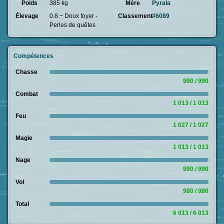
Poids
385 kg
Mère
Pyrala
Élevage
0.8 ~ Doux foyer -
Classement
#6089
Perles de quêtes
Compétences
Chasse
990 / 990
Combat
1 013 / 1 013
Feu
1 027 / 1 027
Magie
1 013 / 1 013
Nage
990 / 990
Vol
980 / 980
Total
6 013 / 6 013