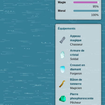
Magie
95%
Moral
100%
Équipements
Appeau
magique
Chasseur
Armure de
cristal
Soldat
Creuset en
diamant
Forgeron
Bâton de
tonnerre
Magicien
Pierre
phosphorescente
Pêcheur