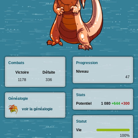
Combats
Progression
Niveau
Victoire
Défaite
47
1178
336
Stats
Généalogie
Potentiel
1 080
+644
+300
voir la généalogie
Statut
Vie
100%