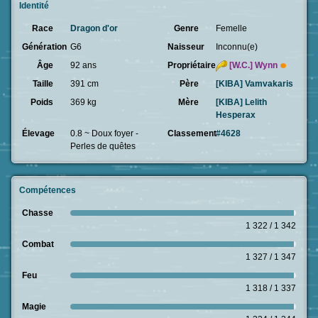
Identité
Race
Dragon d'or
Genre
Femelle
Génération
G6
Naisseur
Inconnu(e)
Âge
92 ans
Propriétaire
[W.C.]
Wynn
Taille
391 cm
Père
[KIBA] Vamvakaris
Poids
369 kg
Mère
[KIBA] Lelith
Hesperax
Élevage
0.8 ~ Doux foyer -
Classement
#4628
Perles de quêtes
Compétences
Chasse
1 322 / 1 342
Combat
1 327 / 1 347
Feu
1 318 / 1 337
Magie