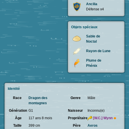
Ancilia
Défense x4
Objets spéciaux
Sable de
Noctal
Rayon de Lune
Plume de
Phénix
Identité
Race
Dragon des
Genre
Mâle
montagnes
Génération
G1
Naisseur
Inconnu(e)
Âge
117 ans 8 mois
Propriétaire
[W.C.]
Wynn
Taille
399 cm
Père
Aeros