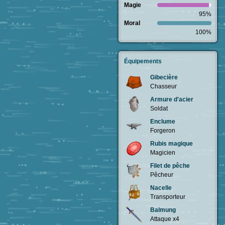
Magie
95%
Moral
100%
Équipements
Gibecière
Chasseur
Armure d'acier
Soldat
Enclume
Forgeron
Rubis magique
Magicien
Filet de pêche
Pêcheur
Nacelle
Transporteur
Balmung
Attaque x4