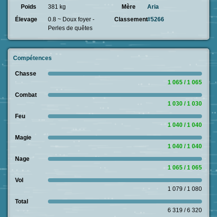
Poids
381 kg
Mère
Aria
Élevage
0.8 ~ Doux foyer -
Classement
#5266
Perles de quêtes
Compétences
Chasse
1 065 / 1 065
Combat
1 030 / 1 030
Feu
1 040 / 1 040
Magie
1 040 / 1 040
Nage
1 065 / 1 065
Vol
1 079 / 1 080
Total
6 319 / 6 320