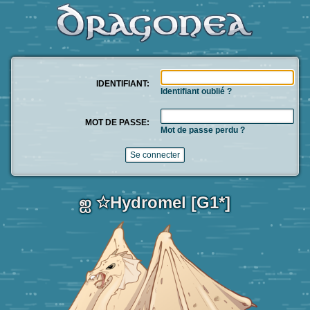
IDENTIFIANT:
Identifiant oublié ?
MOT DE PASSE:
Mot de passe perdu ?
ஐ ☆Hydromel [G1*]