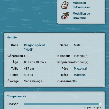
Médaillon
d'Aventurier
Médaillon de
Bravoure
Identité
Race
Dragon spécial
Genre
Mâle
"Noël"
Génération
G1
Naisseur
Inconnu(e)
Âge
837 ans 10 mois
Propriétaire
Inconnu(e)
Taille
487 cm
Père
Maxomaï
Poids
435 kg
Mère
Maxhoïa
Élevage
Sans élevage
Classement
#-
Compétences
Chasse
1 271 / 1 315