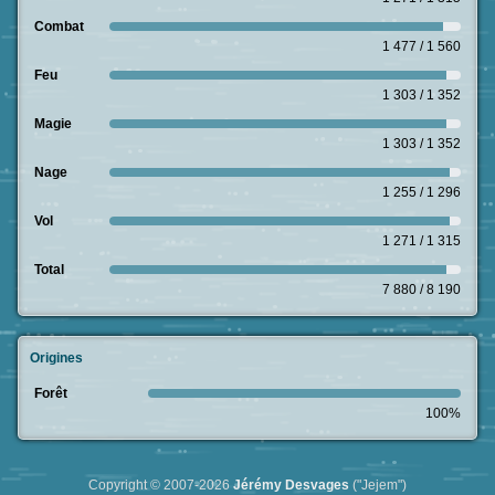
Combat
1 477 / 1 560
Feu
1 303 / 1 352
Magie
1 303 / 1 352
Nage
1 255 / 1 296
Vol
1 271 / 1 315
Total
7 880 / 8 190
Origines
Forêt
100%
Copyright © 2007-2026
Jérémy Desvages
("Jejem")