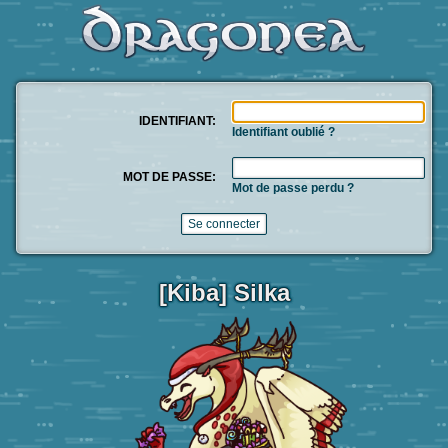
IDENTIFIANT:
Identifiant oublié ?
MOT DE PASSE:
Mot de passe perdu ?
[Kiba] Silka