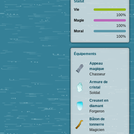
Statut
Vie
100%
Magie
100%
Moral
100%
Équipements
Appeau
magique
Chasseur
Armure de
cristal
Soldat
Creuset en
diamant
Forgeron
Bâton de
tonnerre
Magicien