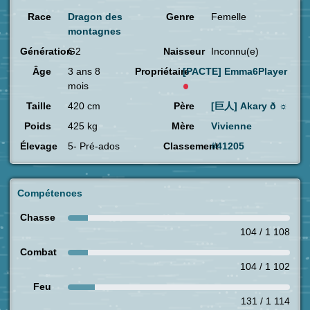
Race
Dragon des
Genre
Femelle
montagnes
Génération
G2
Naisseur
Inconnu(e)
Âge
3 ans 8
Propriétaire
[PACTE]
Emma6Player
mois
Taille
420 cm
Père
[巨人] Akary ð ☼
Poids
425 kg
Mère
Vivienne
Élevage
5- Pré-ados
Classement
#41205
Compétences
Chasse
104 / 1 108
Combat
104 / 1 102
Feu
131 / 1 114