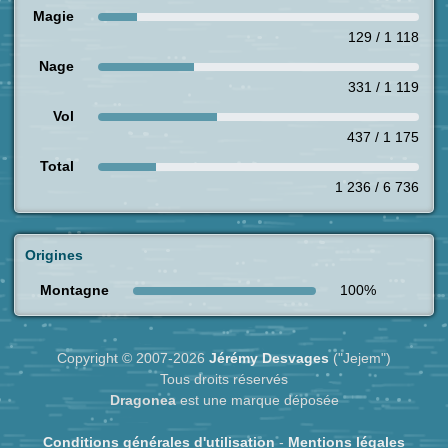
Magie
129 / 1 118
Nage
331 / 1 119
Vol
437 / 1 175
Total
1 236 / 6 736
Origines
Montagne
100%
Copyright © 2007-2026
Jérémy Desvages
("Jejem")
Tous droits réservés
Dragonea
est une marque déposée
Conditions générales d'utilisation
-
Mentions légales