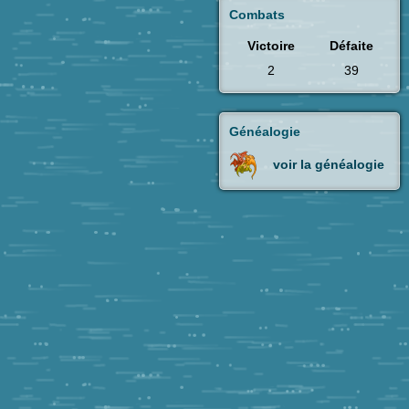
Combats
Victoire
Défaite
2
39
Généalogie
voir la généalogie