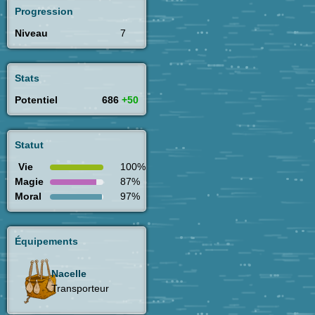
Progression
Niveau
7
Stats
Potentiel
686
+50
Statut
Vie
100%
Magie
87%
Moral
97%
Équipements
Nacelle
Transporteur