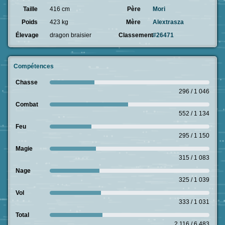
Taille
416 cm
Père
Mori
Poids
423 kg
Mère
Alextrasza
Élevage
dragon braisier
Classement
#26471
Compétences
Chasse
296 / 1 046
Combat
552 / 1 134
Feu
295 / 1 150
Magie
315 / 1 083
Nage
325 / 1 039
Vol
333 / 1 031
Total
2 116 / 6 483