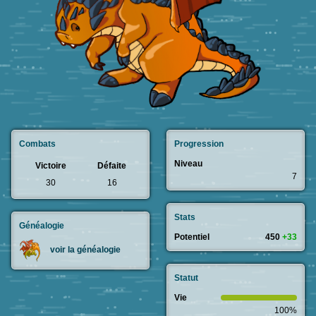
Combats
Progression
Niveau
Victoire
Défaite
7
30
16
Stats
Généalogie
Potentiel
450
+33
voir la généalogie
Statut
Vie
100%