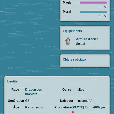
Magie
100%
Moral
100%
Équipements
Armure d'acier
Soldat
Objets spéciaux
Identité
Race
Dragon des
Genre
Mâle
brasiers
Génération
G8
Naisseur
Inconnu(e)
Âge
6 ans 6 mois
Propriétaire
[PACTE]
Emma6Player