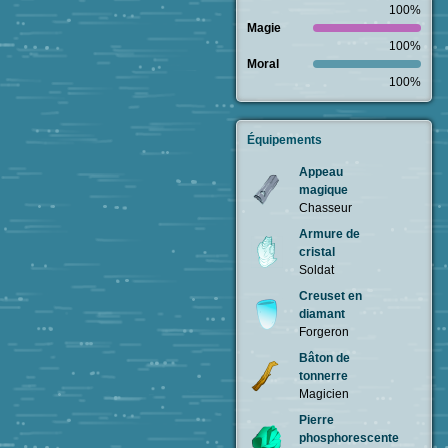
100%
Magie
100%
Moral
100%
Équipements
Appeau
magique
Chasseur
Armure de
cristal
Soldat
Creuset en
diamant
Forgeron
Bâton de
tonnerre
Magicien
Pierre
phosphorescente