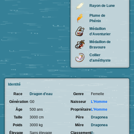
Rayon de Lune
Plume de
Phénix
Médaillon
d'Aventurier
Médaillon de
Bravoure
Collier
d'améthyste
Identité
Race
Dragon d'eau
Genre
Femelle
Génération
G0
Naisseur
L'Homme
Âge
500 ans
Propriétaire
L'Homme
Taille
3000 cm
Père
Dragonea
Poids
3000 kg
Mère
Dragonea
Élevage
Sans élevage
Classement
#-