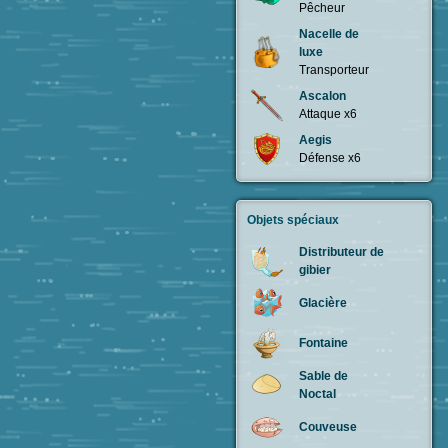
Pêcheur
Nacelle de
luxe
Transporteur
Ascalon
Attaque x6
Aegis
Défense x6
Objets spéciaux
Distributeur de
gibier
Glacière
Fontaine
Sable de
Noctal
Couveuse