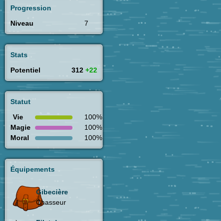
Progression
Niveau
7
Stats
Potentiel
312
+22
Statut
Vie
100%
Magie
100%
Moral
100%
Équipements
Gibecière
Chasseur