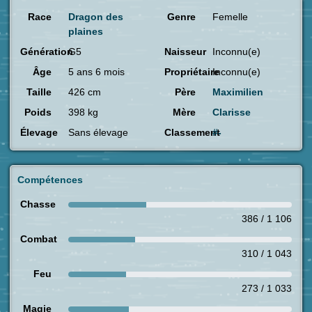
Race
Dragon des
Genre
Femelle
plaines
Génération
G5
Naisseur
Inconnu(e)
Âge
5 ans 6 mois
Propriétaire
Inconnu(e)
Taille
426 cm
Père
Maximilien
Poids
398 kg
Mère
Clarisse
Élevage
Sans élevage
Classement
#-
Compétences
Chasse
386 / 1 106
Combat
310 / 1 043
Feu
273 / 1 033
Magie