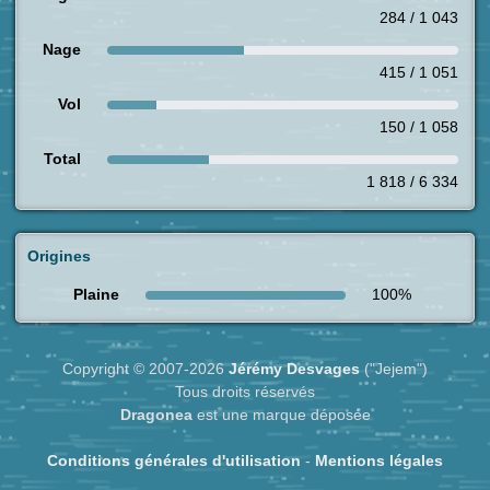
284 / 1 043
Nage
415 / 1 051
Vol
150 / 1 058
Total
1 818 / 6 334
Origines
Plaine
100%
Copyright © 2007-2026
Jérémy Desvages
("Jejem")
Tous droits réservés
Dragonea
est une marque déposée
Conditions générales d'utilisation
-
Mentions légales