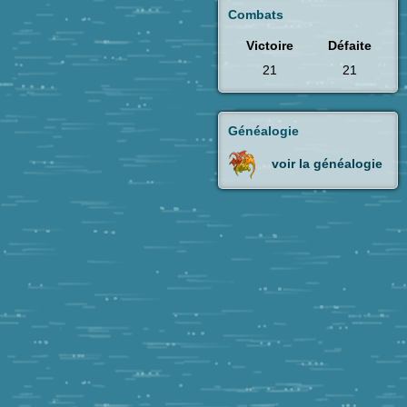
Combats
Victoire
Défaite
21
21
Généalogie
voir la généalogie