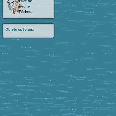
Filet de
pêche
Pêcheur
Objets spéciaux