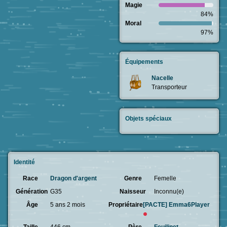
Magie
84%
Moral
97%
Équipements
Nacelle
Transporteur
Objets spéciaux
Identité
Race
Dragon d'argent
Genre
Femelle
Génération
G35
Naisseur
Inconnu(e)
Âge
5 ans 2 mois
Propriétaire
[PACTE]
Emma6Player