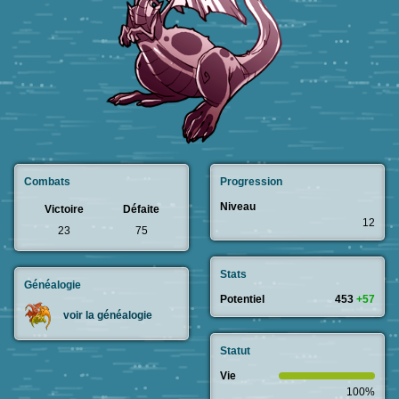
Combats
Progression
Niveau
Victoire
Défaite
12
23
75
Stats
Généalogie
Potentiel
453
+57
voir la généalogie
Statut
Vie
100%