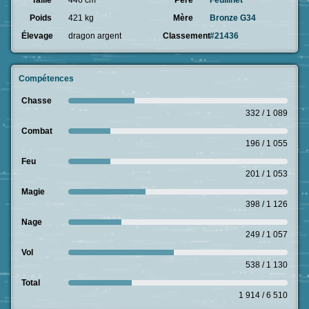
Taille
446 cm
Père
Feuilinet
Poids
421 kg
Mère
Bronze G34
Élevage
dragon argent
Classement
#21436
Compétences
Chasse
332 / 1 089
Combat
196 / 1 055
Feu
201 / 1 053
Magie
398 / 1 126
Nage
249 / 1 057
Vol
538 / 1 130
Total
1 914 / 6 510