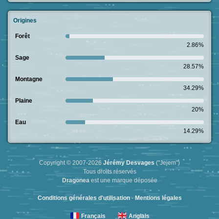
Origines
Forêt
2.86%
Sage
28.57%
Montagne
34.29%
Plaine
20%
Eau
14.29%
Copyright © 2007-2026
Jérémy Desvages
("Jejem")
Tous droits réservés
Dragonea
est une marque déposée
Conditions générales d'utilisation
-
Mentions légales
Français
Anglais