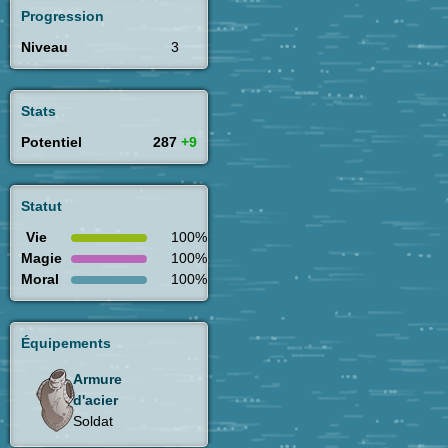
Progression
Niveau
3
Stats
Potentiel
287
+9
Statut
Vie
100%
Magie
100%
Moral
100%
Équipements
Armure
d'acier
Soldat